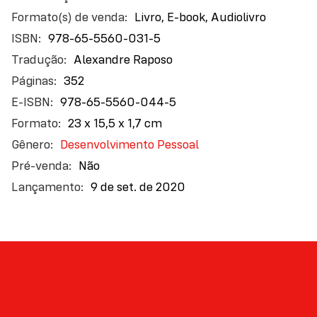
exemplo de inovação e sucesso global. Uma obra
informações
Livro, E-book, Audiolivro
fascinante sobre uma empresa que desafiou
tradições e expectativas e dominou as premiações
978-65-5560-031-5
do cinema e da TV, além do imaginário de milhões de
Alexandre Raposo
pessoas, uma tela por vez.
352
978-65-5560-044-5
23 x 15,5 x 1,7 cm
Desenvolvimento Pessoal
Não
9 de set. de 2020