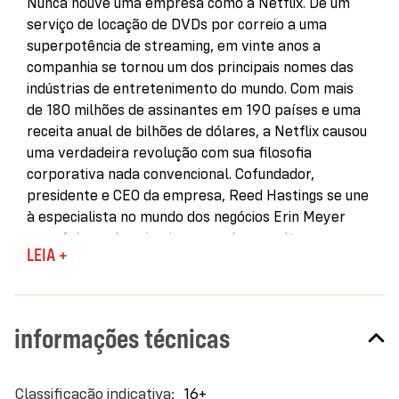
Nunca houve uma empresa como a Netflix. De um
serviço de locação de DVDs por correio a uma
superpotência de streaming, em vinte anos a
companhia se tornou um dos principais nomes das
indústrias de entretenimento do mundo. Com mais
de 180 milhões de assinantes em 190 países e uma
receita anual de bilhões de dólares, a Netflix causou
uma verdadeira revolução com sua filosofia
corporativa nada convencional. Cofundador,
presidente e CEO da empresa, Reed Hastings se une
à especialista no mundo dos negócios Erin Meyer
para falar pela primeira vez sobre a cultura que
LEIA +
transformou a marca em um exemplo inigualável de
criatividade e adaptação.
A partir de centenas de entrevistas com
informações técnicas
funcionários da Netflix e relatos nunca antes
compartilhados, Hastings explica como seus
princípios controversos fizeram da Netflix um
Mais
16+