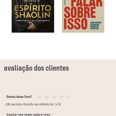
Gostou desse livro?
1
2
3
4
5
- (dê sua nota clicando nas estrelas de 1 a 5)
estrela
estrelas
estrelas
estrelas
estrelas
Conte-me mais sobre isso