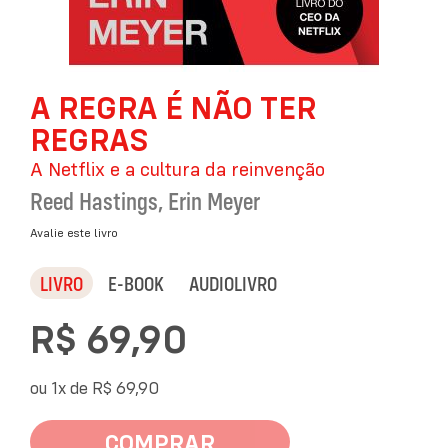
Saltar
A REGRA É NÃO TER
para
o
REGRAS
início
da
A Netflix e a cultura da reinvenção
Galeria
Reed Hastings
,
Erin Meyer
de
imagens
Avalie este livro
LIVRO
E-BOOK
AUDIOLIVRO
R$ 69,90
ou 1x de
R$ 69,90
COMPRAR