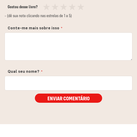
Gostou desse livro?
1
2
3
4
5
- (dê sua nota clicando nas estrelas de 1 a 5)
estrela
estrelas
estrelas
estrelas
estrelas
Conte-me mais sobre isso
Qual seu nome?
ENVIAR COMENTÁRIO