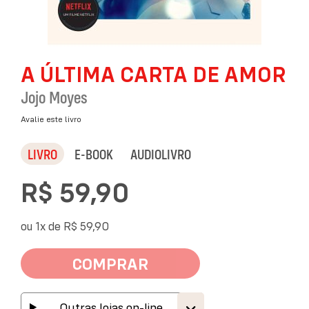
Saltar
A ÚLTIMA CARTA DE AMOR
para
o
Jojo Moyes
início
da
Avalie este livro
Galeria
de
LIVRO
E-BOOK
AUDIOLIVRO
imagens
R$ 59,90
ou 1x de
R$ 59,90
COMPRAR
Outras lojas on-line