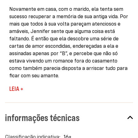
Novamente em casa, com o marido, ela tenta sem
sucesso recuperar a memória de sua antiga vida. Por
mais que todos à sua volta pareçam atenciosos e
amáveis, Jennifer sente que alguma coisa está
faltando. É então que ela descobre uma série de
cartas de amor escondidas, endereçadas a ela e
assinadas apenas por “B”, e percebe que não só
estava vivendo um romance fora do casamento
como também parecia disposta a arriscar tudo para
ficar com seu amante.
Quatro décadas depois, a jornalista Ellie Haworth
LEIA +
encontra uma dessas cartas endereçadas a Jennifer
durante uma pesquisa nos arquivos do jornal em que
trabalha. Obcecada pela ideia de reunir os
informações técnicas
protagonistas desse amor proibido — em parte por
estar ela mesma envolvida com um homem casado
—, Ellie começa a procurar por “B”, e nem desconfia
Mais
16+