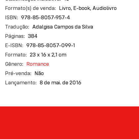
que, ao fazer isso, talvez encontre uma solução para
informações
Livro, E-book, Audiolivro
os problemas de seu próprio relacionamento.
978-85-8057-957-4
Com personagens realísticos complexos e uma
Adalgisa Campos da Silva
trama bem-elaborada, A última carta de amor
384
entrelaça as histórias de paixão, adultério e perda
de Ellie e Jennifer. Um livro comovente e
978-85-8057-099-1
irremediavelmente romântico.
23 x 16 x 2,1 cm
Best seller VEJA
Romance
Não
8 de mai. de 2016