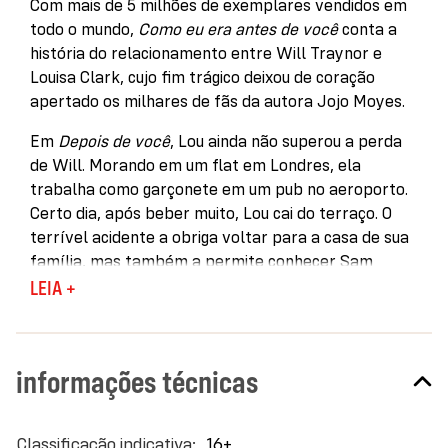
Com mais de 5 milhões de exemplares vendidos em
todo o mundo,
Como eu era antes de você
conta a
história do relacionamento entre Will Traynor e
Louisa Clark, cujo fim trágico deixou de coração
apertado os milhares de fãs da autora Jojo Moyes.
Em
Depois de você
, Lou ainda não superou a perda
de Will. Morando em um flat em Londres, ela
trabalha como garçonete em um pub no aeroporto.
Certo dia, após beber muito, Lou cai do terraço. O
terrível acidente a obriga voltar para a casa de sua
família, mas também a permite conhecer Sam
Fielding, um paramédico cujo trabalho é lidar com a
LEIA +
vida e a morte, a única pessoa que parece capaz de
compreendê-la.
informações técnicas
Ao se recuperar, Lou sabe que precisa dar uma
guinada na própria história e acaba entrando para
um grupo de terapia de luto. Os membros
Mais
16+
compartilham sabedoria, risadas, frustrações e