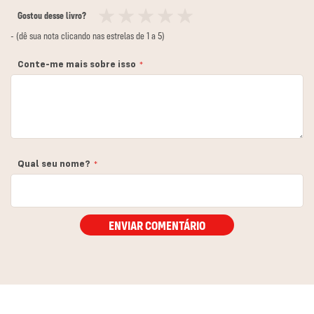
Gostou desse livro?
1
2
3
4
5
- (dê sua nota clicando nas estrelas de 1 a 5)
estrela
estrelas
estrelas
estrelas
estrelas
Conte-me mais sobre isso
Qual seu nome?
ENVIAR COMENTÁRIO