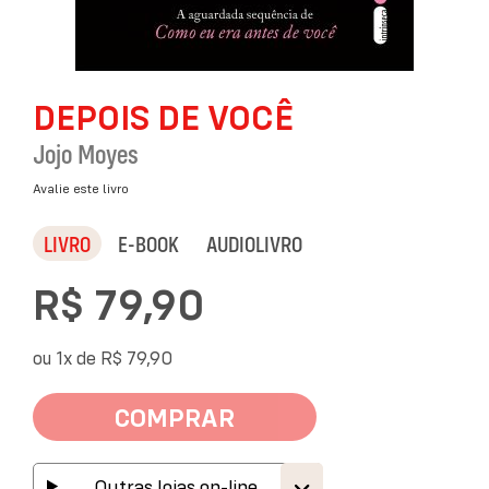
Saltar
DEPOIS DE VOCÊ
para
o
Jojo Moyes
início
da
Avalie este livro
Galeria
de
LIVRO
E-BOOK
AUDIOLIVRO
imagens
R$ 79,90
ou 1x de
R$ 79,90
COMPRAR
Outras lojas on-line