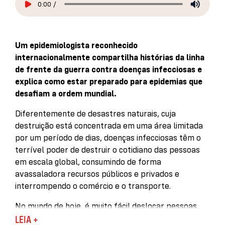
0:00
/
Um epidemiologista reconhecido
internacionalmente compartilha histórias da linha
de frente da guerra contra doenças infecciosas e
explica como estar preparado para epidemias que
desafiam a ordem mundial.
Diferentemente de desastres naturais, cuja
destruição está concentrada em uma área limitada
por um período de dias, doenças infecciosas têm o
terrível poder de destruir o cotidiano das pessoas
em escala global, consumindo de forma
avassaladora recursos públicos e privados e
interrompendo o comércio e o transporte.
No mundo de hoje, é muito fácil deslocar pessoas,
animais e materiais pelo planeta, mas os mesmos
LEIA +