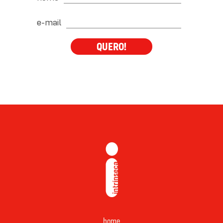
e-mail
QUERO!
home