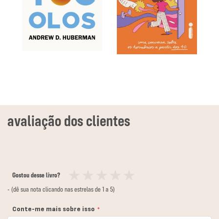
Gostou desse livro?
1
2
3
4
5
- (dê sua nota clicando nas estrelas de 1 a 5)
estrela
estrelas
estrelas
estrelas
estrelas
Conte-me mais sobre isso