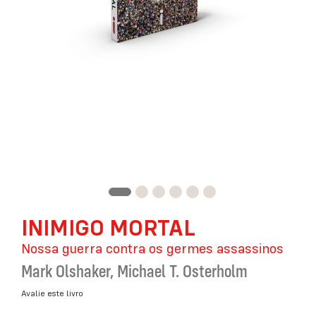
Saltar
INIMIGO MORTAL
para
o
Nossa guerra contra os germes assassinos
início
da
Mark Olshaker
,
Michael T. Osterholm
Galeria
de
Avalie este livro
imagens