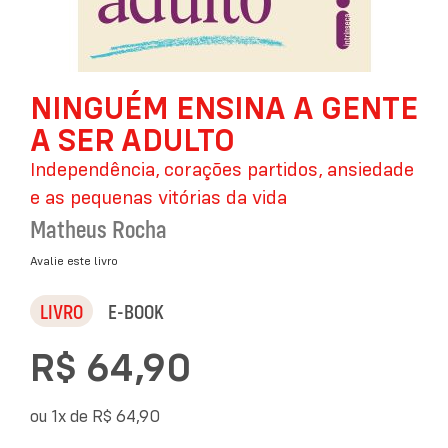
Saltar
NINGUÉM ENSINA A GENTE
para
o
A SER ADULTO
início
da
Independência, corações partidos, ansiedade
Galeria
e as pequenas vitórias da vida
de
imagens
Matheus Rocha
Avalie este livro
LIVRO
E-BOOK
R$ 64,90
ou 1x de
R$ 64,90