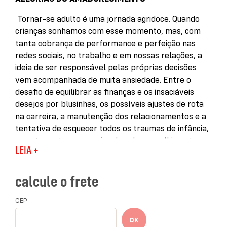
Tornar-se adulto é uma jornada agridoce. Quando
crianças sonhamos com esse momento, mas, com
tanta cobrança de performance e perfeição nas
redes sociais, no trabalho e em nossas relações, a
ideia de ser responsável pelas próprias decisões
vem acompanhada de muita ansiedade. Entre o
desafio de equilibrar as finanças e os insaciáveis
desejos por blusinhas, os possíveis ajustes de rota
na carreira, a manutenção dos relacionamentos e a
tentativa de esquecer todos os traumas de infância,
a gente sente que precisa de calma, acolhimento,
LEIA +
um hobby novo e uma boa conversa. E nada melhor
que bater um papo com alguém que te entenda, que
faça com que você não se sinta tão sozinho nesse
calcule o frete
turbilhão de sentimentos que inunda nossos 30 (ou
quase, ou muitos) anos.
CEP
OK
Com sua sensibilidade característica, Matheus