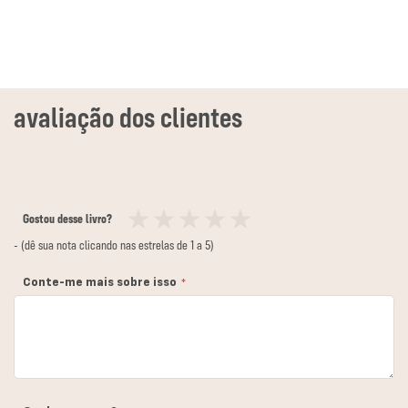
Gostou desse livro?
1
2
3
4
5
- (dê sua nota clicando nas estrelas de 1 a 5)
estrela
estrelas
estrelas
estrelas
estrelas
Conte-me mais sobre isso