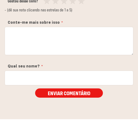
Gostou desse livro?
1
2
3
4
5
- (dê sua nota clicando nas estrelas de 1 a 5)
estrela
estrelas
estrelas
estrelas
estrelas
Conte-me mais sobre isso
Qual seu nome?
ENVIAR COMENTÁRIO