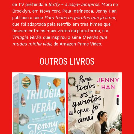
de TV preferida é
Buffy – a caça-vampiros
. Mora no
Brooklyn, em Nova York. Pela Intrínseca, Jenny Han
publicou a série
Para todos os garotos que já amei
,
que foi adaptada pela Netflix em três filmes que
ficaram entre os mais vistos da plataforma, e a
Trilogia Verão
, que inspirou a série
O verão que
mudou minha vida
, do Amazon Prime Video.
OUTROS LIVROS