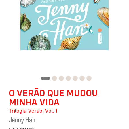
Saltar
O VERÃO QUE MUDOU
para
o
MINHA VIDA
início
da
Trilogia Verão, Vol. 1
Galeria
Jenny Han
de
imagens
Avalie este livro