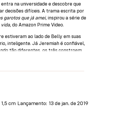
 entra na universidade e descobre que
 decisões difíceis. A trama escrita por
s garotos que já amei
, inspirou a série de
 vida
, do Amazon Prime Video.
re estiveram ao lado de Belly em suas
o, inteligente. Já Jeremiah é confiável,
do tão diferentes, os três constroem
. Apenas parece...
ilogia, Belly vai precisar tomar a decisão
arar algo que, no fundo, sempre soube
oração de um deles.
ny Han, os livros da
Trilogia Verão
foram
no início dos anos 2000 e relançados
x 1,5 cm
Lançamento
13 de jan. de 2019
ução inédita e novas capas.