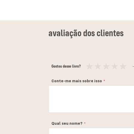
Gostou desse livro?
-
1
2
3
4
5
estrela
estrelas
estrelas
estrelas
estrelas
Conte-me mais sobre isso
Qual seu nome?