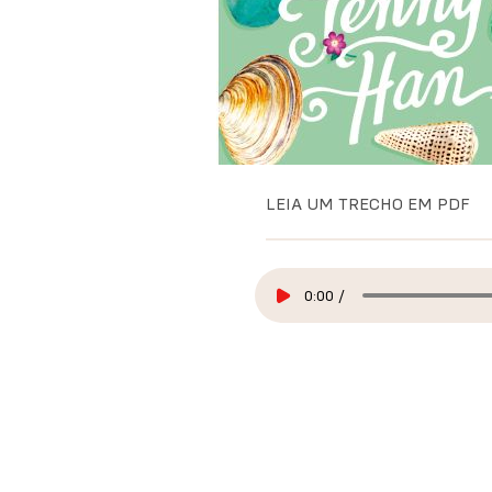
Saltar
para
LEIA UM TRECHO EM PDF
o
início
da
Galeria
0:00
/
de
imagens