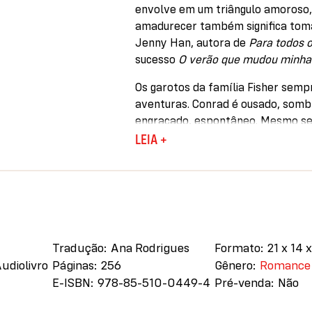
envolve em um triângulo amoroso,
amadurecer também significa tomar
Jenny Han, autora de
Para todos o
sucesso
O verão que mudou minha
Os garotos da família Fisher semp
aventuras. Conrad é ousado, sombri
engraçado, espontâneo. Mesmo sen
uma amizade que parece inabalável
LEIA +
No último e emocionante livro da tr
mais importante de sua vida e enc
que aconteceria: ela vai partir o c
Primeiros romances jovens de Jen
lançados anteriormente no Brasil 
Tradução
Ana Rodrigues
Formato
21 x 14 
pela Intrínseca em 2019, com trad
Audiolivro
Páginas
256
Gênero
Romance
E-ISBN
978-85-510-0449-4
Pré-venda
Não