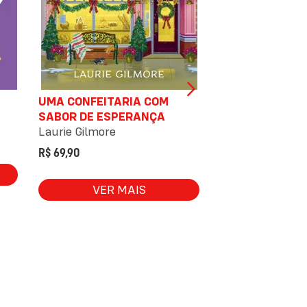
UMA CONFEITARIA COM
PAIXÃO, SORTE
SABOR DE ESPERANÇA
MARGARIDAS
Laurie Gilmore
Laurie Gilmore
R$ 69,90
R$ 69,90
VER MAIS
VER 