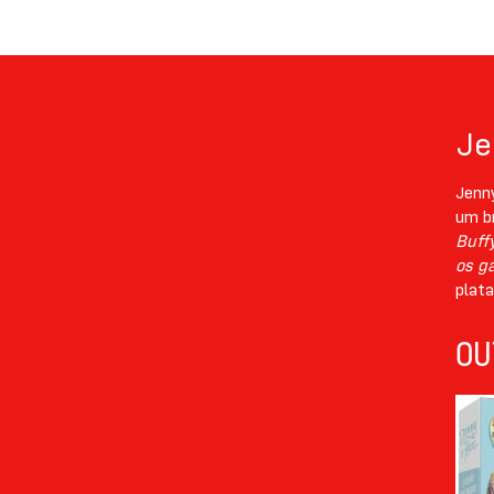
Je
Jenny
um br
Buff
os g
plat
OU