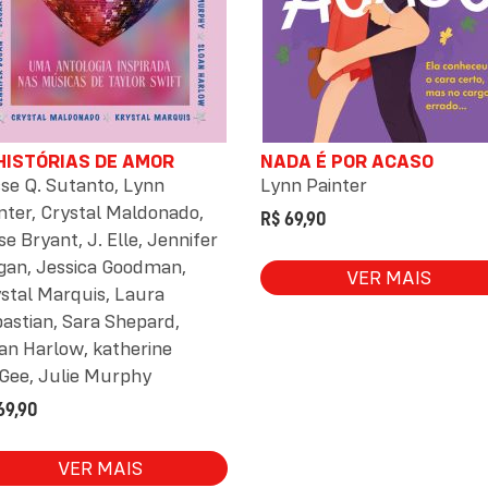
 HISTÓRIAS DE AMOR
NADA É POR ACASO
se Q. Sutanto
,
Lynn
Lynn Painter
nter
,
Crystal Maldonado
,
R$ 69,90
se Bryant
,
J. Elle
,
Jennifer
gan
,
Jessica Goodman
,
VER MAIS
stal Marquis
,
Laura
astian
,
Sara Shepard
,
an Harlow
,
katherine
Gee
,
Julie Murphy
69,90
VER MAIS