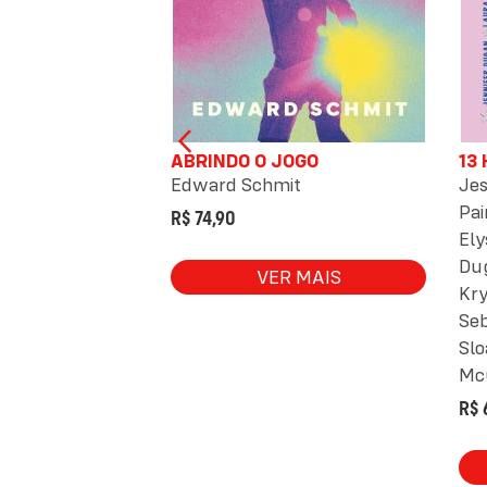
ERAO NOS
ABRINDO O JOGO
13
Edward Schmit
Jes
n
Pai
R$ 74,90
Ely
Du
VER MAIS
Kry
 MAIS
Seb
Slo
Mc
R$ 