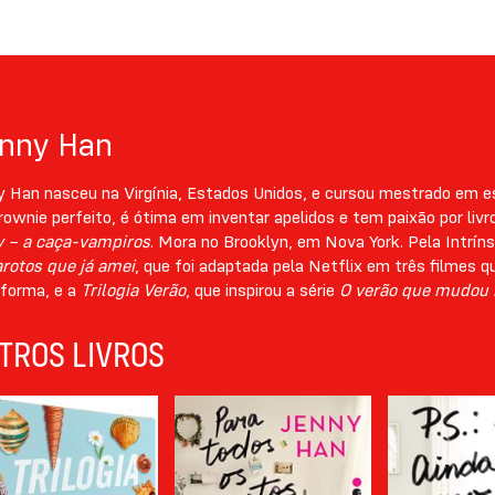
nny Han
 Han nasceu na Virgínia, Estados Unidos, e cursou mestrado em es
ownie perfeito, é ótima em inventar apelidos e tem paixão por livro
y – a caça-vampiros
. Mora no Brooklyn, em Nova York. Pela Intrín
arotos que já amei
, que foi adaptada pela Netflix em três filmes q
aforma, e a
Trilogia Verão
, que inspirou a série
O verão que mudou 
TROS LIVROS