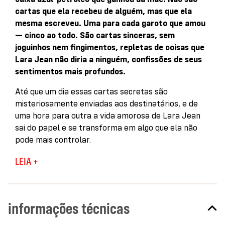
cartas que ela recebeu de alguém, mas que ela
mesma escreveu. Uma para cada garoto que amou
— cinco ao todo. São cartas sinceras, sem
joguinhos nem fingimentos, repletas de coisas que
Lara Jean não diria a ninguém, confissões de seus
sentimentos mais profundos.
Até que um dia essas cartas secretas são
misteriosamente enviadas aos destinatários, e de
uma hora para outra a vida amorosa de Lara Jean
sai do papel e se transforma em algo que ela não
pode mais controlar.
“Lara Jean, com seu humor e inocência, confere uma
LEIA +
individualidade singular a esta charmosa história de
amor.”
Publishers Weekly
informações técnicas
“Os leitores vão se lembrar das irmãs Song e dos
garotos de suas vidas mesmo depois de virar a