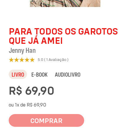
Saltar
PARA TODOS OS GAROTOS
para
o
QUE JÁ AMEI
início
da
Jenny Han
Galeria
Avaliação:
de
5.0
1
Avaliação
imagens
100
100
% of
LIVRO
E-BOOK
AUDIOLIVRO
R$ 69,90
ou 1x de
R$ 69,90
COMPRAR