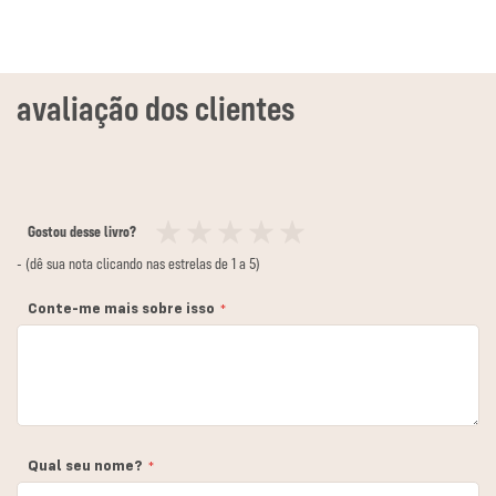
Gostou desse livro?
1
2
3
4
5
- (dê sua nota clicando nas estrelas de 1 a 5)
estrela
estrelas
estrelas
estrelas
estrelas
Conte-me mais sobre isso
Qual seu nome?