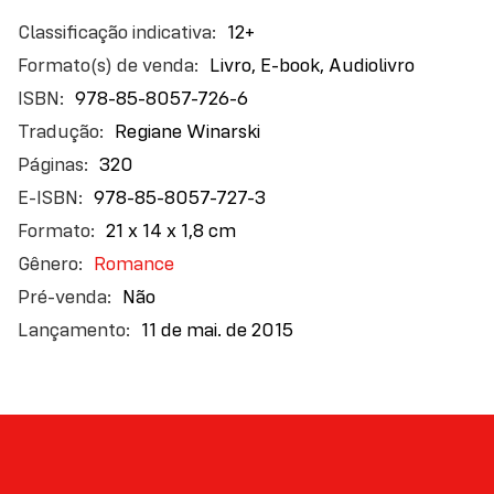
última página deste belo romance.”
School Library
Mais
12+
Journal
informações
Livro, E-book, Audiolivro
978-85-8057-726-6
Regiane Winarski
320
978-85-8057-727-3
21 x 14 x 1,8 cm
Romance
Não
11 de mai. de 2015