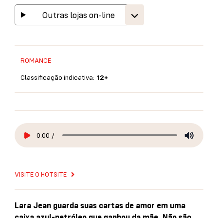
Outras lojas on-line
ROMANCE
Classificação indicativa:
12+
0:00
/
VISITE O HOTSITE
Lara Jean guarda suas cartas de amor em uma
caixa azul-petróleo que ganhou da mãe. Não são