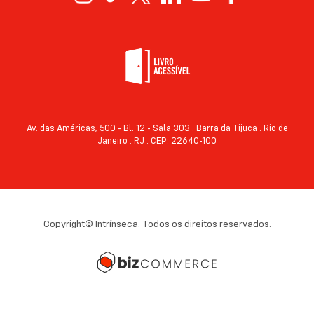
Av. das Américas, 500 - Bl. 12 - Sala 303 . Barra da Tijuca . Rio de
Janeiro . RJ . CEP: 22640-100
Copyright© Intrínseca. Todos os direitos reservados.