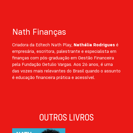
ou só vive para pagar boleto.
O livro ainda conta com um projeto gráfico moderno
e colorido, repleto de ferramentas práticas para
ajudar o leitor, como tabelas, listas e glossário. Para
Nath Finanças
completar, a autora ganha o reforço do ilustrador
Ric Sales, que traz para as páginas do livro charges
Criadora da Edtech Nath Play,
Nathália Rodrigues
é
divertidas sobre nossa relação com o dinheiro no dia
empresária, escritora, palestrante e especialista em
a dia.
finanças com pós-graduação em Gestão Financeira
pela Fundação Getulio Vargas. Aos 26 anos, é uma
das vozes mais relevantes do Brasil quando o assunto
é educação financeira prática e acessível.
OUTROS LIVROS