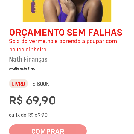
Saltar
ORÇAMENTO SEM FALHAS
para
o
Saia do vermelho e aprenda a poupar com
início
da
pouco dinheiro
Galeria
Nath Finanças
de
imagens
Avalie este livro
LIVRO
E-BOOK
R$ 69,90
ou 1x de
R$ 69,90
COMPRAR