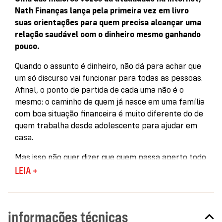
Nath Finanças lança pela primeira vez em livro
suas orientações para quem precisa alcançar uma
relação saudável com o dinheiro mesmo ganhando
pouco.
Quando o assunto é dinheiro, não dá para achar que
um só discurso vai funcionar para todas as pessoas.
Afinal, o ponto de partida de cada uma não é o
mesmo: o caminho de quem já nasce em uma família
com boa situação financeira é muito diferente do de
quem trabalha desde adolescente para ajudar em
casa.
Mas isso não quer dizer que quem passa aperto todo
mês para pagar as contas não pode se organizar,
LEIA +
aprender a poupar, investir e ter uma vida financeira
saudável. Muito pelo contrário. Na verdade, bastam
educação financeira e orientações para que o sonho
informações técnicas
— seja ele a casa própria, o carro, o intercâmbio, ou