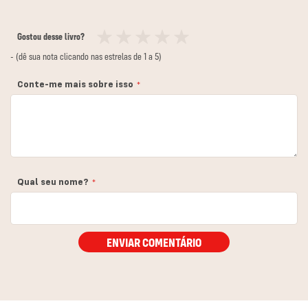
Gostou desse livro?
1
2
3
4
5
- (dê sua nota clicando nas estrelas de 1 a 5)
estrela
estrelas
estrelas
estrelas
estrelas
Conte-me mais sobre isso
Qual seu nome?
ENVIAR COMENTÁRIO