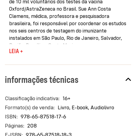
de 10 mil voluntários dos testes da vacina
Oxford/AstraZeneca no Brasil. Sue Ann Costa
Clemens, médica, professora e pesquisadora
brasileira, foi responsável por coordenar os estudos
nos seis centros de testagem do imunizante
instalados em São Paulo, Rio de Janeiro, Salvador,
Recife, Brasília e Santa Maria — um
LEIA +
empreendimento que fez do Brasil peça
fundamental para a comprovação da eficácia da
vacina, possibilitando a agilidade das aprovações de
uso ao redor do mundo e abrindo portas para
informações técnicas
garantir a oferta de doses para o país.
História de uma vacina, a pediatra e especialista em
Mais
16+
doenças infecciosas, chefe do comitê científico da
informações
Livro, E-book, Audiolivro
Fundação Bill e Melinda Gates, docente convidada de
Oxford e criadora do primeiro mestrado em
978-65-87518-17-6
vacinologia do mundo, na Universidade de Siena,
208
conta a trajetória do estudo brasileiro desde as
978-65-87518-18-3