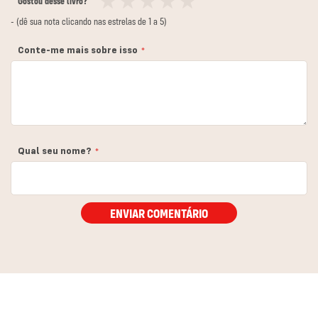
Gostou desse livro?
1
2
3
4
5
- (dê sua nota clicando nas estrelas de 1 a 5)
estrela
estrelas
estrelas
estrelas
estrelas
Conte-me mais sobre isso
Qual seu nome?
ENVIAR COMENTÁRIO