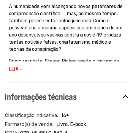
A humanidade vem alcançando novos patamares de
compreensão científica — mas, ao mesmo tempo,
também parece estar enlouquecendo. Como é
possível que a mesma espécie que em menos de um
ano desenvolveu vacinas contra a covid-19 produza
tantas notícias falsas, charlatanismo médico e
teorias da conspiração?
Como resposta, Steven Pinker rejeita o cinismo do
lugar-comum de que os humanos são simplesmente
LEIA +
irracionais — habitantes das cavernas anacrônicos,
cheios de preconceitos, falácias e ilusões. Afinal,
compreendemos inúmeras leis da natureza,
informações técnicas
prolongamos nosso tempo de vida e estabelecemos
os referenciais da própria racionalidade. Mas, se
pensamos de maneira sensata nos contextos de
Mais
16+
baixa tecnologia em que passamos a maior parte da
informações
Livro, E-book
vida, por que não tiramos proveito das poderosas
ferramentas de raciocínio que desvendamos ao
978-65-5560-562-4