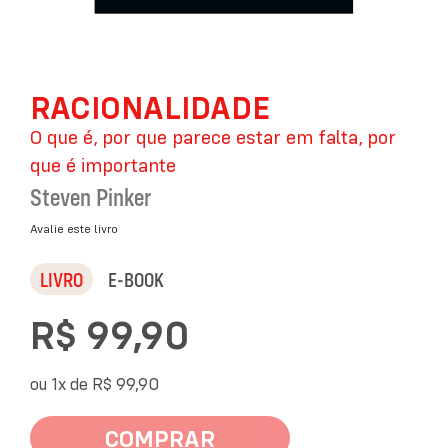
Saltar
RACIONALIDADE
para
o
O que é, por que parece estar em falta, por
início
da
que é importante
Galeria
Steven Pinker
de
imagens
Avalie este livro
LIVRO
E-BOOK
R$ 99,90
ou 1x de
R$ 99,90
COMPRAR