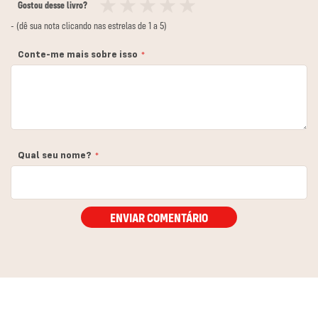
Gostou desse livro?
1
2
3
4
5
- (dê sua nota clicando nas estrelas de 1 a 5)
estrela
estrelas
estrelas
estrelas
estrelas
Conte-me mais sobre isso
Qual seu nome?
ENVIAR COMENTÁRIO