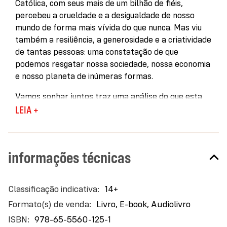
Católica, com seus mais de um bilhão de fiéis,
percebeu a crueldade e a desigualdade de nosso
mundo de forma mais vívida do que nunca. Mas viu
também a resiliência, a generosidade e a criatividade
de tantas pessoas: uma constatação de que
podemos resgatar nossa sociedade, nossa economia
e nosso planeta de inúmeras formas.
Vamos sonhar juntos traz uma análise do que esta
crise pode nos ensinar sobre a maneira como
LEIA +
lidamos com turbulências de qualquer tipo em
nossas vidas e no mundo. Segundo ele, esta
pandemia nos oferece uma escolha ― e
informações técnicas
cometeremos um grande erro se tentarmos voltar
para um estado anterior a ela. Se tivermos coragem
de mudar, no entanto, sairemos dessa situação
Mais
14+
melhores do que antes.
informações
Livro, E-book, Audiolivro
Em seu livro, Papa Francisco nos lembra que o
978-65-5560-125-1
primeiro dever dos cristãos é servir aos outros,