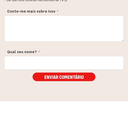
estrela
estrelas
estrelas
estrelas
estrelas
Conte-me mais sobre isso
Qual seu nome?
ENVIAR COMENTÁRIO