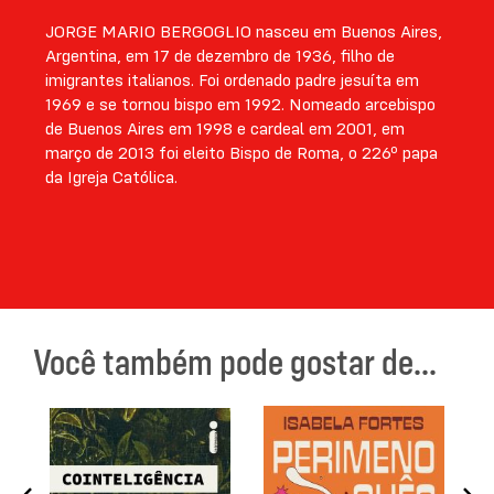
JORGE MARIO BERGOGLIO nasceu em Buenos Aires,
Argentina, em 17 de dezembro de 1936, filho de
imigrantes italianos. Foi ordenado padre jesuíta em
1969 e se tornou bispo em 1992. Nomeado arcebispo
de Buenos Aires em 1998 e cardeal em 2001, em
março de 2013 foi eleito Bispo de Roma, o 226º papa
da Igreja Católica.
Você também pode gostar de...