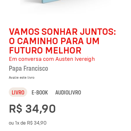
Saltar
VAMOS SONHAR JUNTOS:
para
o
O CAMINHO PARA UM
início
da
FUTURO MELHOR
Galeria
Em conversa com Austen Ivereigh
de
imagens
Papa Francisco
Avalie este livro
LIVRO
E-BOOK
AUDIOLIVRO
R$ 34,90
ou 1x de
R$ 34,90