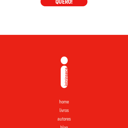
QUERO!
home
livros
autores
blog