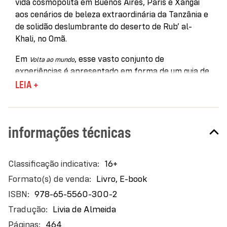
vida cosmopolita em Buenos Aires, Paris e Xangai
aos cenários de beleza extraordinária da Tanzânia e
de solidão deslumbrante do deserto de Rub’ al-
Khali, no Omã.
Em
, esse vasto conjunto de
Volta ao mundo
experiências é apresentado em forma de um guia de
viagens divertido, prático e objetivo, oferecendo um
LEIA +
gostinho dos lugares selecionados pela memória
afetiva de Bourdain. Narrado por Laurie Woolever,
colaboradora e amiga de longa data, o livro traz as
informações técnicas
declarações sempre irreverentes do próprio,
extraídas de suas milhares de horas de viagens
gravadas em vídeo.
Mais
16+
informações
Com dicas preciosas de lugares onde comer e se
Livro, E-book
hospedar — e, em alguns casos, a evitar — e de
978-65-5560-300-2
locomoção, o guia contextualiza inúmeros locais que
Livia de Almeida
o apresentador considerava encantadores,
464
memoráveis e fundamentais. E conta ainda com