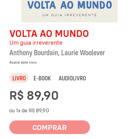
Saltar
VOLTA AO MUNDO
para
o
Um guia irreverente
início
da
Anthony Bourdain
,
Laurie Woolever
Galeria
de
Avalie este livro
imagens
LIVRO
E-BOOK
AUDIOLIVRO
R$ 89,90
ou 1x de
R$ 89,90
COMPRAR