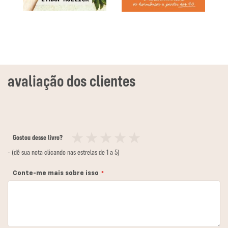
Gostou desse livro?
1
2
3
4
5
- (dê sua nota clicando nas estrelas de 1 a 5)
estrela
estrelas
estrelas
estrelas
estrelas
Conte-me mais sobre isso