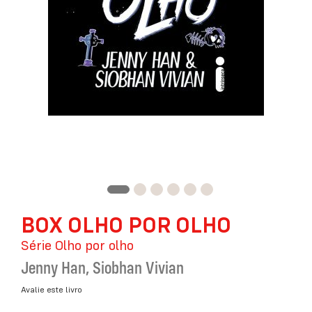
Saltar
BOX OLHO POR OLHO
para
o
Série Olho por olho
início
da
Jenny Han
,
Siobhan Vivian
Galeria
de
Avalie este livro
imagens