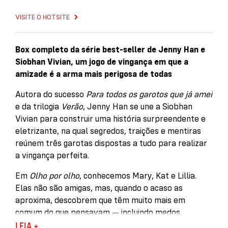
VISITE O HOTSITE
Box completo da série best-seller de Jenny Han e
Siobhan Vivian, um jogo de vingança em que a
amizade é a arma mais perigosa de todas
Autora do sucesso
Para todos os garotos que já amei
e da trilogia
Verão
, Jenny Han se une a Siobhan
Vivian para construir uma história surpreendente e
eletrizante, na qual segredos, traições e mentiras
reúnem três garotas dispostas a tudo para realizar
a vingança perfeita.
Em
Olho por olho
, conhecemos Mary, Kat e Lillia.
Elas não são amigas, mas, quando o acaso as
aproxima, descobrem que têm muito mais em
comum do que pensavam — incluindo medos,
traumas e uma sede insaciável por vingança. Um
LEIA +