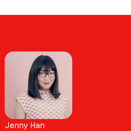
cicatrizes profundas e Lillia é consumida pela culpa,
Mary descobre que não é quem pensava ser. Os
planos de vingança ficaram no passado. No
desfecho da série, as amigas vão descobrir que os
segredos as uniram, mas a verdade está prestes a
separá-las para sempre.
Jenny Han