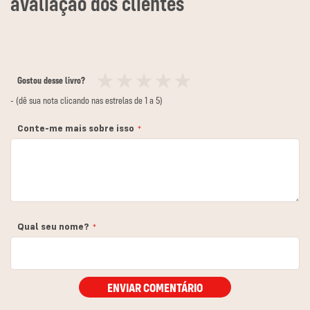
Gostou desse livro?
1
2
3
4
5
- (dê sua nota clicando nas estrelas de 1 a 5)
estrela
estrelas
estrelas
estrelas
estrelas
Conte-me mais sobre isso
Qual seu nome?
ENVIAR COMENTÁRIO